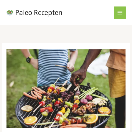
Ga
naar
Paleo Recepten
de
inhoud