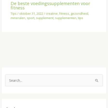
De beste voedingssupplementen voor
fitness
Tips
/
oktober 31, 2022
/
creatine
,
fitness
,
gezondheid
,
mineralen
,
sport
,
supplement
,
supplementen
,
tips
O
n
Z
d
o
e
e
r
k
w