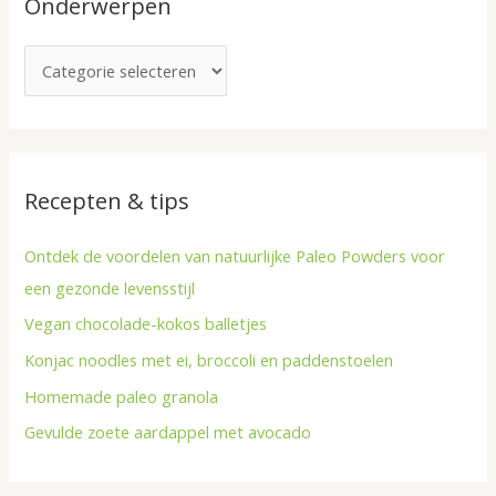
Onderwerpen
n
e
a
r
a
p
r
e
:
n
Recepten & tips
Ontdek de voordelen van natuurlijke Paleo Powders voor
een gezonde levensstijl
Vegan chocolade-kokos balletjes
Konjac noodles met ei, broccoli en paddenstoelen
Homemade paleo granola
Gevulde zoete aardappel met avocado