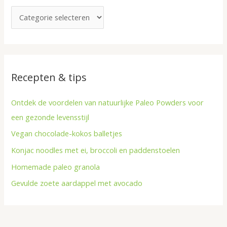
a
r
a
p
r
e
:
n
Recepten & tips
Ontdek de voordelen van natuurlijke Paleo Powders voor
een gezonde levensstijl
Vegan chocolade-kokos balletjes
Konjac noodles met ei, broccoli en paddenstoelen
Homemade paleo granola
Gevulde zoete aardappel met avocado