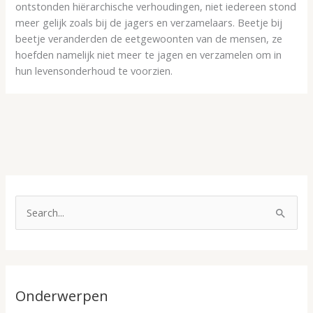
ontstonden hiërarchische verhoudingen, niet iedereen stond
meer gelijk zoals bij de jagers en verzamelaars. Beetje bij
beetje veranderden de eetgewoonten van de mensen, ze
hoefden namelijk niet meer te jagen en verzamelen om in
hun levensonderhoud te voorzien.
O
n
Z
d
o
e
e
r
k
w
Onderwerpen
n
e