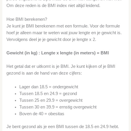
Om deze reden is de BMI index niet altijd leidend.
Hoe BMI berekenen?
Je kunt je BMI berekenen met een formule. Voor de formule
hoef je alleen maar te weten wat jouw lengte en je gewicht is.
Vervolgens deel je je gewicht door je lengte x 2.
Gewicht (in kg) : Lengte x lengte (in meters) = BMI
Het getal dat er uitkomt is je BMI. Je kunt kijken of je BMI
gezond is aan de hand van deze cijfers:
Lager dan 18.5 = ondergewicht
Tussen 18.5 en 24.9 = gezond
Tussen 25 en 29.9 = overgewicht
Tussen 30 en 39.9 = ernstig overgewicht
Boven de 40 = obesitas
Je bent gezond als je een BMI tussen de 18.5 en 24.9 hebt.