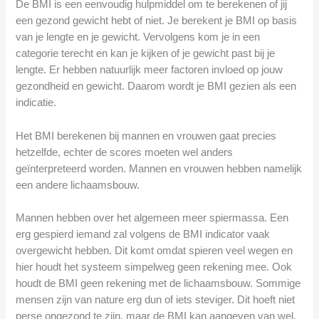
De BMI is een eenvoudig hulpmiddel om te berekenen of jij
een gezond gewicht hebt of niet. Je berekent je BMI op basis
van je lengte en je gewicht. Vervolgens kom je in een
categorie terecht en kan je kijken of je gewicht past bij je
lengte. Er hebben natuurlijk meer factoren invloed op jouw
gezondheid en gewicht. Daarom wordt je BMI gezien als een
indicatie.
Het BMI berekenen bij mannen en vrouwen gaat precies
hetzelfde, echter de scores moeten wel anders
geïnterpreteerd worden. Mannen en vrouwen hebben namelijk
een andere lichaamsbouw.
Mannen hebben over het algemeen meer spiermassa. Een
erg gespierd iemand zal volgens de BMI indicator vaak
overgewicht hebben. Dit komt omdat spieren veel wegen en
hier houdt het systeem simpelweg geen rekening mee. Ook
houdt de BMI geen rekening met de lichaamsbouw. Sommige
mensen zijn van nature erg dun of iets steviger. Dit hoeft niet
perse ongezond te zijn, maar de BMI kan aangeven van wel.