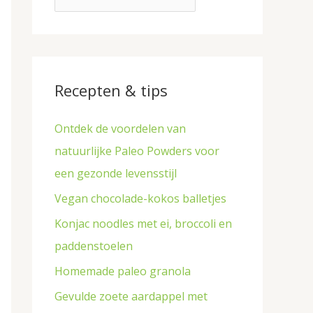
p
r
e
:
n
Recepten & tips
Ontdek de voordelen van
natuurlijke Paleo Powders voor
een gezonde levensstijl
Vegan chocolade-kokos balletjes
Konjac noodles met ei, broccoli en
paddenstoelen
Homemade paleo granola
Gevulde zoete aardappel met