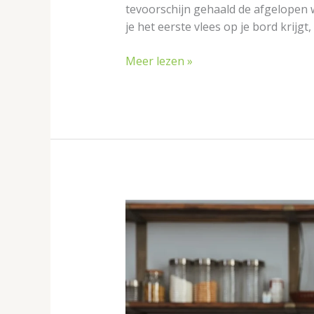
tevoorschijn gehaald de afgelopen w
je het eerste vlees op je bord krijgt
Meer lezen »
Cooking
musthaves:
deze
spullen
heb
je
nodig