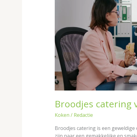
voor
een
geslaagde
lunch
Broodjes catering 
Koken
/
Redactie
Broodjes catering is een geweldige 
zijn naar een gemakkelijke en smakel