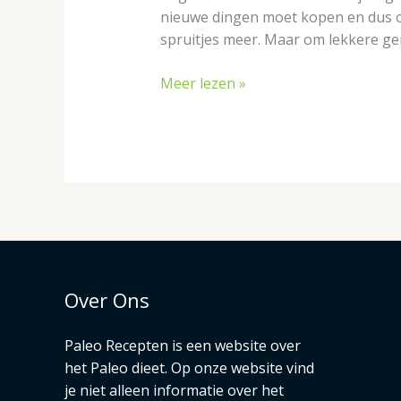
nieuwe dingen moet kopen en dus o
spruitjes meer. Maar om lekkere ger
Meer lezen »
Over Ons
Paleo Recepten is een website over
het Paleo dieet. Op onze website vind
je niet alleen informatie over het