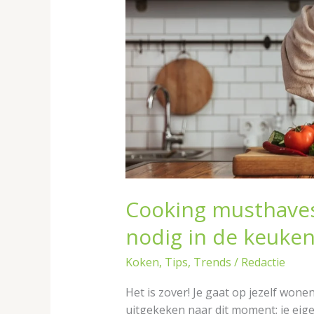
in
de
keuken
Cooking musthaves:
nodig in de keuke
Koken
,
Tips
,
Trends
/
Redactie
Het is zover! Je gaat op jezelf wonen.
uitgekeken naar dit moment: je eigen