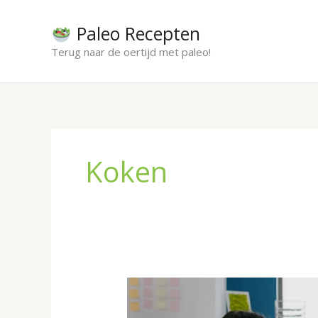
Ga
naar
Paleo Recepten
de
Terug naar de oertijd met paleo!
inhoud
Koken
Broodjes
catering