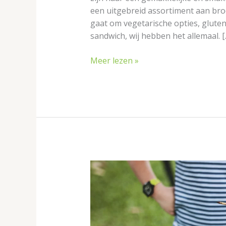
een uitgebreid assortiment aan brood
gaat om vegetarische opties, gluten
sandwich, wij hebben het allemaal. [
Meer lezen »
Barbecuen
als
een
pro
doe