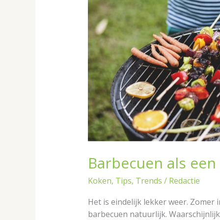
je
zo!
Barbecuen als een 
Koken
,
Tips
,
Trends
/
Redactie
Het is eindelijk lekker weer. Zomer 
barbecuen natuurlijk. Waarschijnlij