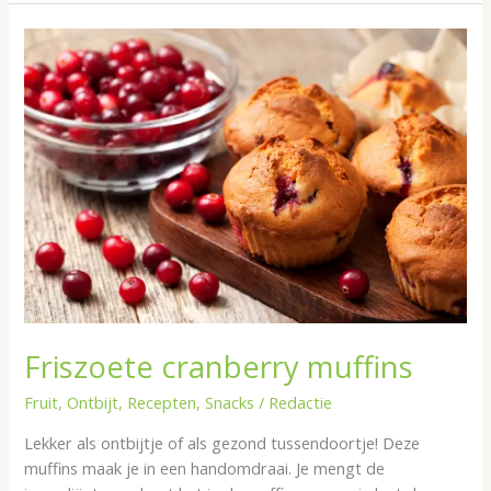
Friszoete
cranberry
muffins
Friszoete cranberry muffins
Fruit
,
Ontbijt
,
Recepten
,
Snacks
/
Redactie
Lekker als ontbijtje of als gezond tussendoortje! Deze
muffins maak je in een handomdraai. Je mengt de