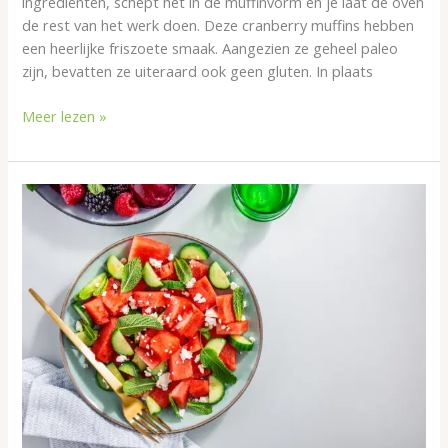
ingrediënten, schept het in de muffinvorm en je laat de oven
de rest van het werk doen. Deze cranberry muffins hebben
een heerlijke friszoete smaak. Aangezien ze geheel paleo
zijn, bevatten ze uiteraard ook geen gluten. In plaats
Meer lezen »
Zomerse
watermeloensalade
voor
bij
de
bbq