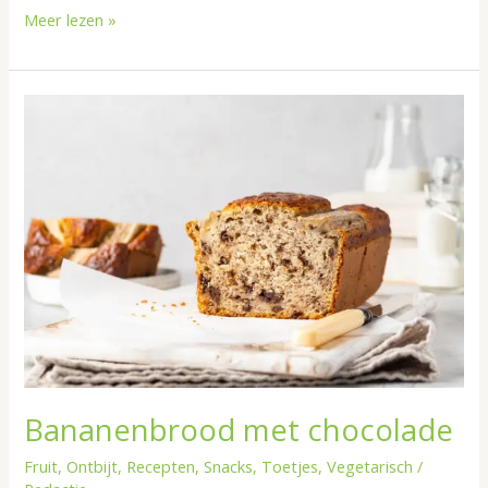
Meer lezen »
Bananenbrood
met
chocolade
Bananenbrood met chocolade
Fruit
,
Ontbijt
,
Recepten
,
Snacks
,
Toetjes
,
Vegetarisch
/