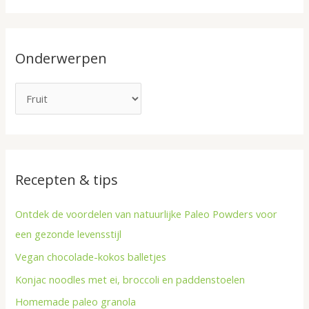
e
e
r
k
w
Onderwerpen
n
e
a
r
a
p
r
e
:
n
Recepten & tips
Ontdek de voordelen van natuurlijke Paleo Powders voor
een gezonde levensstijl
Vegan chocolade-kokos balletjes
Konjac noodles met ei, broccoli en paddenstoelen
Homemade paleo granola