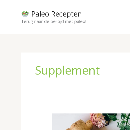
Ga
naar
Paleo Recepten
de
Terug naar de oertijd met paleo!
inhoud
Supplement
De
beste