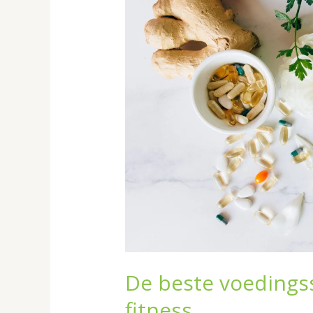
voedingssupplementen
voor
fitness
De beste voeding
fitness