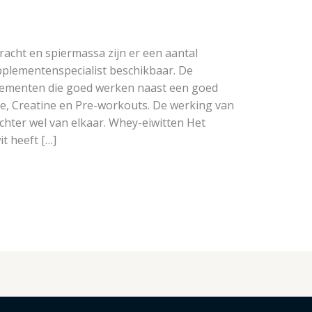
acht en spiermassa zijn er een aantal
lementenspecialist beschikbaar. De
plementen die goed werken naast een goed
e, Creatine en Pre-workouts. De werking van
chter wel van elkaar. Whey-eiwitten Het
t heeft […]