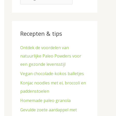
p
r
e
:
n
Recepten & tips
Ontdek de voordelen van
natuurlijke Paleo Powders voor
een gezonde levensstijl
Vegan chocolade-kokos balletjes
Konjac noodles met ei, broccoli en
paddenstoelen
Homemade paleo granola
Gevulde zoete aardappel met