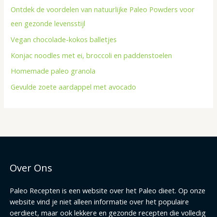
Ontdek de voordelen van natuurlijke Paleo Powders voor
een gezonde levensstijl
Vegan chocolade-kokos balletjes
Konjac noodles met ei, broccoli en paddenstoelen
Homemade paleo granola
Gevulde zoete aardappel met avocado
Over Ons
Paleo Recepten is een website over het Paleo dieet. Op onze
website vind je niet alleen informatie over het populaire
oerdieet, maar ook lekkere en gezonde recepten die volledig